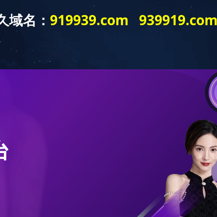
兰官方
走进鑫硕
产品中心
客户案例
新闻资讯
页版