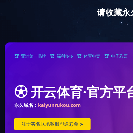
欢迎光临米兰官方网页版官网
米
网
走进鑫硕
公司简介